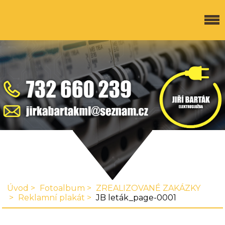
Úvod
Fotoalbum
ZREALIZOVANÉ ZAKÁZKY
Reklamní plakát
JB leták_page-0001