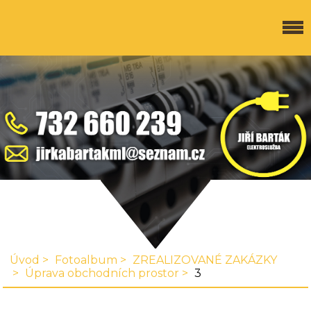
Úvod
Fotoalbum
ZREALIZOVANÉ ZAKÁZKY
Úprava obchodních prostor
3