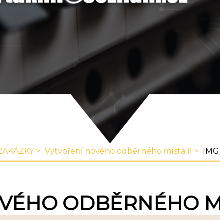
ZAKÁZKY
Vytvoření nového odběrného místa II
IMG
VÉHO ODBĚRNÉHO MÍ