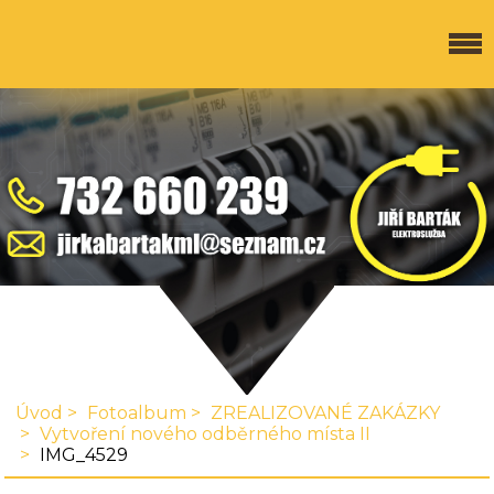
Úvod
Fotoalbum
ZREALIZOVANÉ ZAKÁZKY
Vytvoření nového odběrného místa II
IMG_4529