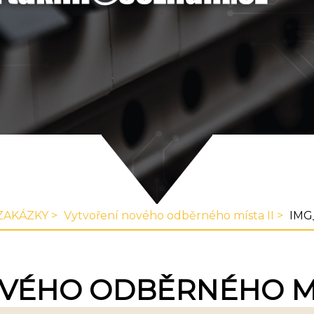
ZAKÁZKY
Vytvoření nového odběrného místa II
IMG
VÉHO ODBĚRNÉHO MÍ