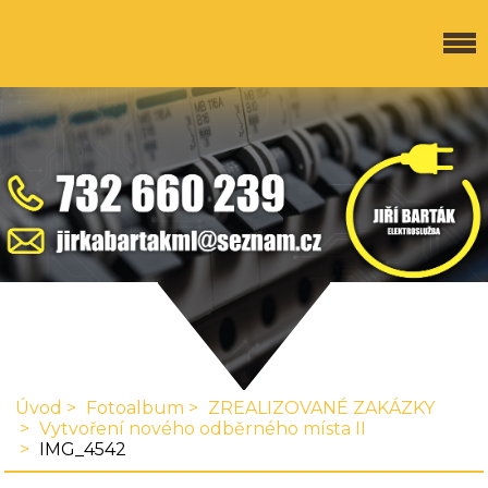
Úvod
Fotoalbum
ZREALIZOVANÉ ZAKÁZKY
Vytvoření nového odběrného místa II
IMG_4542