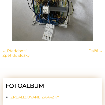
← Předchozí
Další →
Zpět do složky
FOTOALBUM
ZREALIZOVANÉ ZAKÁZKY