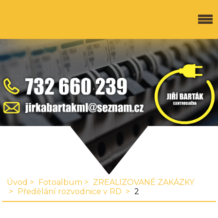
Úvod
Fotoalbum
ZREALIZOVANÉ ZAKÁZKY
Předělání rozvodnice v RD
2