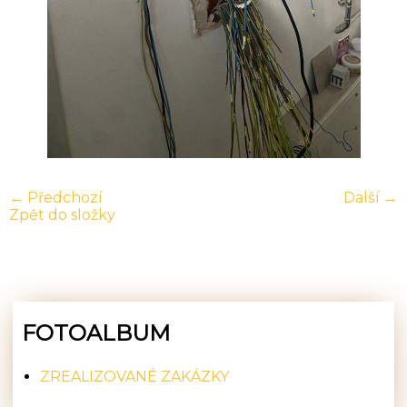
← Předchozí
Další →
Zpět do složky
FOTOALBUM
ZREALIZOVANÉ ZAKÁZKY