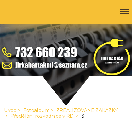
Úvod
Fotoalbum
ZREALIZOVANÉ ZAKÁZKY
Předělání rozvodnice v RD
3